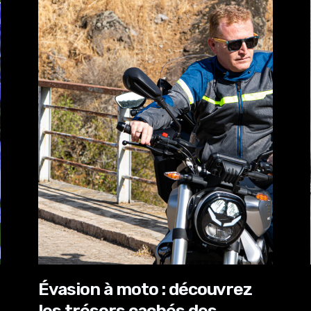
Évasion à moto : découvrez
les trésors cachés des